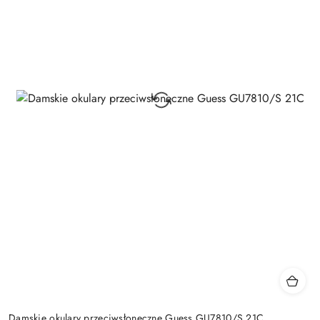
Damskie okulary przeciwsłoneczne Guess GU7810/S 21C