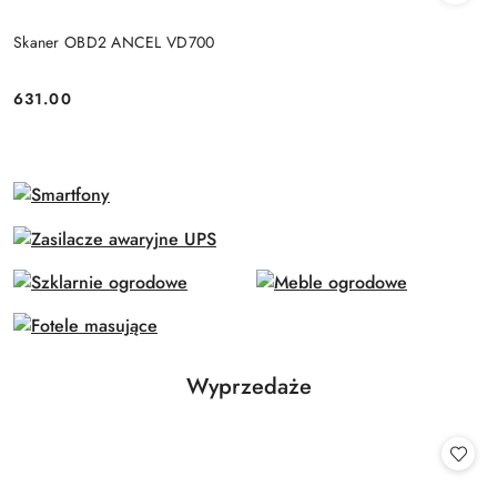
Skaner OBD2 ANCEL VD700
631.00
Cena:
Produkty
Wyprzedaże
Pomiń karuzelę produktów
o
statusie: