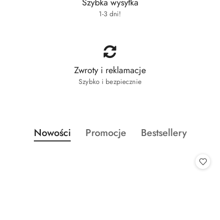
Szybka wysyłka
1-3 dni!
Zwroty i reklamacje
Szybko i bezpiecznie
Produkty
Produkty
Produkty
Nowości
Promocje
Bestsellery
Pomiń karuzelę produktów
o
o
o
statusie:
statusie:
statusie: