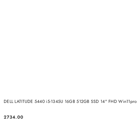
DELL LATITUDE 5440 i5-1345U 16GB 512GB SSD 14" FHD Win11pro
2734.00
Cena: