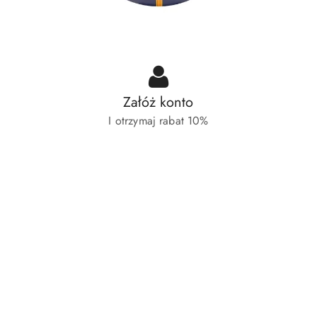
Załóż konto
I otrzymaj rabat 10%
Pomiń karuzelę produktów